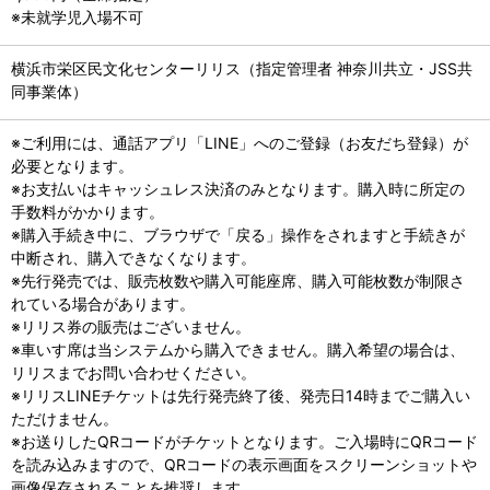
※未就学児入場不可
横浜市栄区民文化センターリリス（指定管理者 神奈川共立・JSS共
同事業体）
※ご利用には、通話アプリ「LINE」へのご登録（お友だち登録）が
必要となります。
※お支払いはキャッシュレス決済のみとなります。購入時に所定の
手数料がかかります。
※購入手続き中に、ブラウザで「戻る」操作をされますと手続きが
中断され、購入できなくなります。
※先行発売では、販売枚数や購入可能座席、購入可能枚数が制限さ
れている場合があります。
※リリス券の販売はございません。
※車いす席は当システムから購入できません。購入希望の場合は、
リリスまでお問い合わせください。
※リリスLINEチケットは先行発売終了後、発売日14時までご購入い
ただけません。
※お送りしたQRコードがチケットとなります。ご入場時にQRコード
を読み込みますので、QRコードの表示画面をスクリーンショットや
画像保存されることを推奨します。