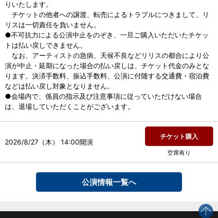
りいたします。
チケットの他者への譲渡、転売によるトラブルにつきまして、リ
リスは一切責任を負いません。
●不可抗力による公演中止をのぞき、一旦ご購入いただいたチケッ
トは払い戻しできません。
なお、アーティストの急病、天候不良などリリスの都合により公
演が中止・延期になった場合の払い戻しは、チケット代金のみとな
ります。決済手数料、振込手数料、公演に付随する交通費・宿泊費
などは払い戻し対象となりません。
●会場内で、係員の指示及び注意事項に従っていただけない場合
は、退場していただくことがございます。
チケット購入
2026/8/27（木） 14:00開演
空席有り
公演情報一覧へ
p